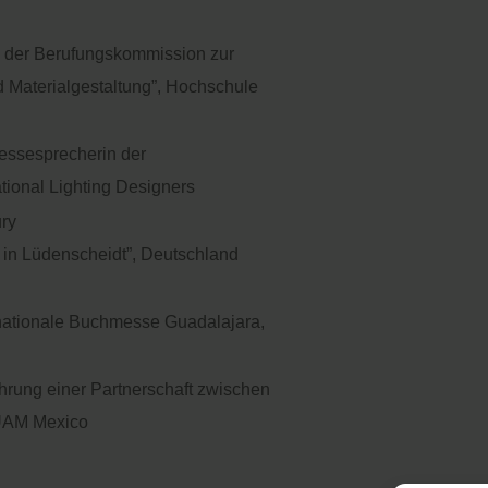
d der Berufungskommission zur
d Materialgestaltung”, Hochschule
essesprecherin der
ational Lighting Designers
ury
 in Lüdenscheidt”, Deutschland
rnationale Buchmesse Guadalajara,
ührung einer Partnerschaft zwischen
UAM Mexico