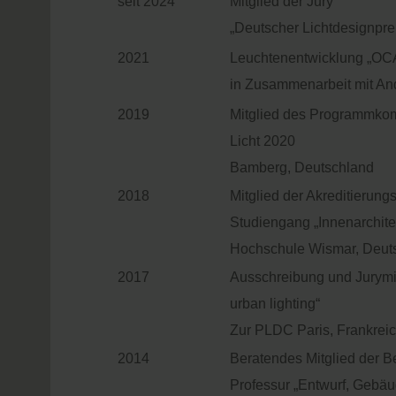
seit 2024
Mitglied der Jury
„Deutscher Lichtdesignpre
2021
Leuchtenentwicklung „OCA
in Zusammenarbeit mit An
2019
Mitglied des Programmko
Licht 2020
Bamberg, Deutschland
2018
Mitglied der Akreditierun
Studiengang „Innenarchite
Hochschule Wismar, Deut
2017
Ausschreibung und Jurymit
urban lighting“
Zur PLDC Paris, Frankrei
2014
Beratendes Mitglied der 
Professur „Entwurf, Gebäu