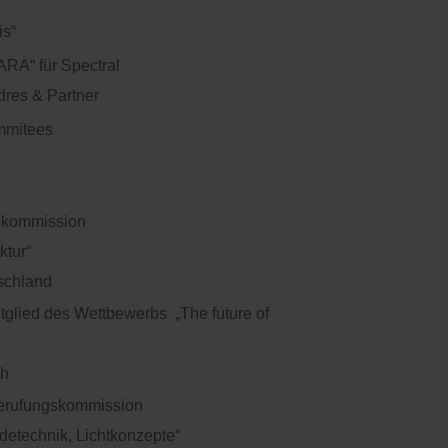
is“
RA“ für Spectral
dres & Partner
mmitees
gskommission
ktur“
schland
glied des Wettbewerbs „The future of
ch
Berufungskommission
detechnik, Lichtkonzepte“